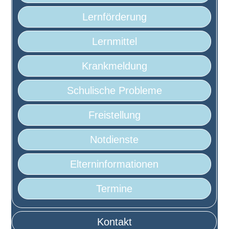
Lernförderung
Lernmittel
Krankmeldung
Schulische Probleme
Freistellung
Notdienste
Elterninformationen
Termine
Kontakt