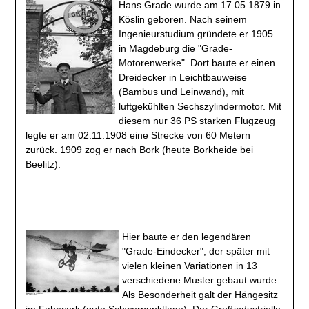
Hans Grade wurde am 17.05.1879 in
Köslin geboren. Nach seinem
Ingenieurstudium gründete er 1905
in Magdeburg die "Grade-
Motorenwerke". Dort baute er einen
Dreidecker in Leichtbauweise
(Bambus und Leinwand), mit
luftgekühlten Sechszylindermotor. Mit
diesem nur 36 PS starken Flugzeug
legte er am 02.11.1908 eine Strecke von 60 Metern
zurück. 1909 zog er nach Bork (heute Borkheide bei
Beelitz).
Hier baute er den legendären
"Grade-Eindecker", der später mit
vielen kleinen Variationen in 13
verschiedene Muster gebaut wurde.
Als Besonderheit galt der Hängesitz
im Fahrwerk (gute Schwerpunktlage). Der Großindustrielle