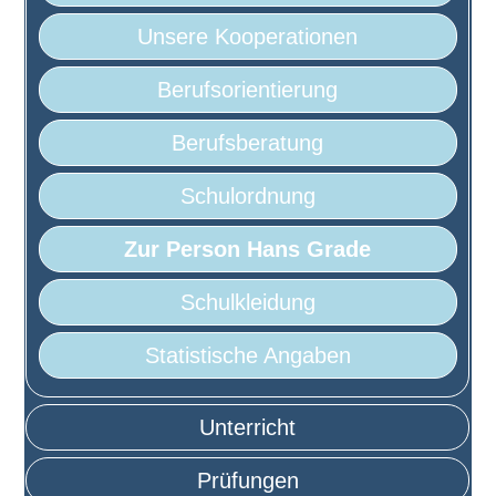
Unsere Kooperationen
Berufsorientierung
Berufsberatung
Schulordnung
Zur Person Hans Grade
Schulkleidung
Statistische Angaben
Unterricht
Prüfungen