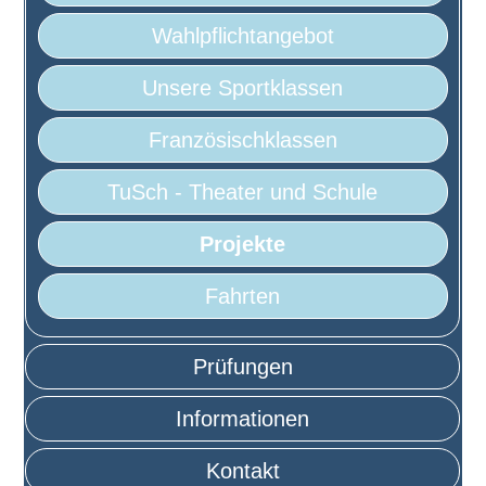
Wahlpflichtangebot
Unsere Sportklassen
Französischklassen
TuSch - Theater und Schule
Projekte
Fahrten
Prüfungen
Informationen
Kontakt