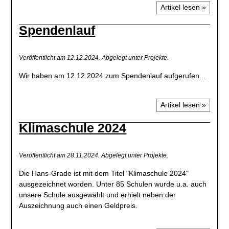
werden.
Artikel lesen »
Auch eine 9. Klasse hat zum Thema „Fremdwörter in der
Spendenlauf
schließen
deutschen Sprache“ einen eigenen Schwerpunkt
untersucht und so beispielsweise zu den englischen
schließen
Fremdwörtern im Deutschen kurze Lernvideos produziert.
Veröffentlicht am 12.12.2024.
Abgelegt unter Projekte.
Fremdworte:
Wir haben am 12.12.2024 zum Spendenlauf aufgerufen...
Artikel lesen »
Klimaschule 2024
Veröffentlicht am 28.11.2024.
Abgelegt unter Projekte.
Die Hans-Grade ist mit dem Titel "Klimaschule 2024"
Fremdworte 2:
ausgezeichnet worden. Unter 85 Schulen wurde u.a. auch
unsere Schule ausgewählt und erhielt neben der
Auszeichnung auch einen Geldpreis.