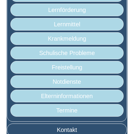
Lernförderung
Lernmittel
Krankmeldung
Schulische Probleme
Freistellung
Notdienste
Elterninformationen
Termine
Kontakt