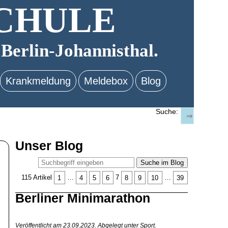
CHULE
 Berlin-Johannisthal.
Krankmeldung
Meldebox
Blog
Suche:
Unser Blog
Suche im Blog
115 Artikel
1
…
4
5
6
7
8
9
10
…
39
Berliner Minimarathon
Veröffentlicht am 23.09.2023.
Abgelegt unter Sport.