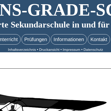
NS-GRADE-S
rte Sekundarschule in und für
nterricht
Prüfungen
Informationen
Kontakt
Inhaltsverzeichnis
•
Druckansicht
•
Impressum
•
Datenschutz