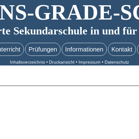
NS-GRADE-S
rte Sekundarschule in und für
terricht
Prüfungen
Informationen
Kontakt
Inhaltsverzeichnis
•
Druckansicht
•
Impressum
•
Datenschutz