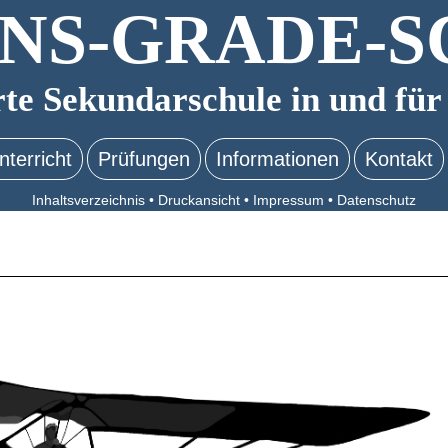
NS-GRADE-S
rte Sekundarschule in und für
nterricht
Prüfungen
Informationen
Kontakt
Inhaltsverzeichnis
•
Druckansicht
•
Impressum
•
Datenschutz