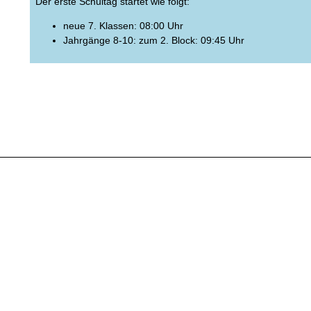
Der erste Schultag startet wie folgt:
neue 7. Klassen: 08:00 Uhr
Jahrgänge 8-10: zum 2. Block: 09:45 Uhr